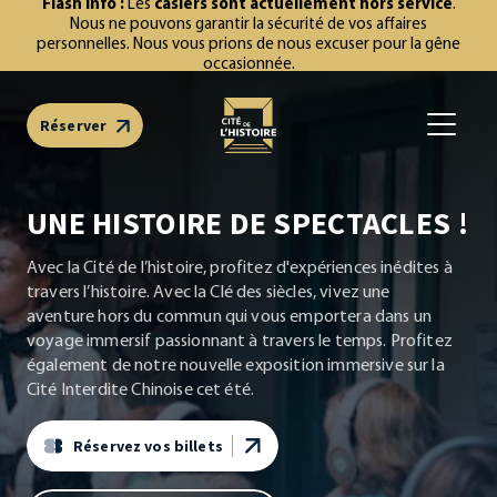
Les
casiers sont actuellement hors service
.
Nous ne pouvons garantir la sécurité de vos affaires
personnelles. Nous vous prions de nous excuser pour la gêne
occasionnée.
Réserver
Open m
UNE HISTOIRE DE SPECTACLES !
Avec la Cité de l’histoire, profitez d'expériences inédites à
travers l’histoire. Avec la Clé des siècles, vivez une
aventure hors du commun qui vous emportera dans un
voyage immersif passionnant à travers le temps. Profitez
également de notre nouvelle exposition immersive sur la
Cité Interdite Chinoise cet été.
Réservez vos billets