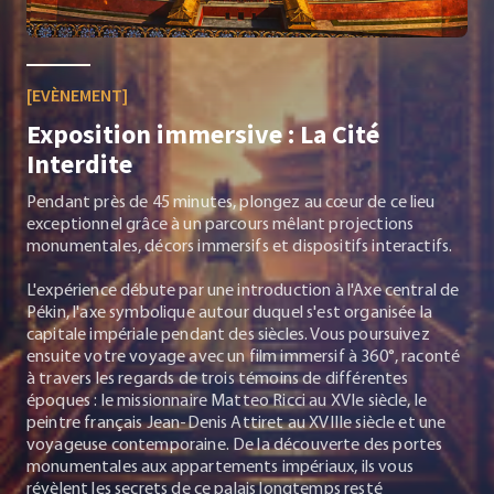
[EVÈNEMENT]
Exposition immersive : La Cité
Interdite
Pendant près de 45 minutes, plongez au cœur de ce lieu
exceptionnel grâce à un parcours mêlant projections
monumentales, décors immersifs et dispositifs interactifs.
L'expérience débute par une introduction à l'Axe central de
Pékin, l'axe symbolique autour duquel s'est organisée la
capitale impériale pendant des siècles. Vous poursuivez
ensuite votre voyage avec un film immersif à 360°, raconté
à travers les regards de trois témoins de différentes
époques : le missionnaire Matteo Ricci au XVIe siècle, le
peintre français Jean-Denis Attiret au XVIIIe siècle et une
voyageuse contemporaine. De la découverte des portes
monumentales aux appartements impériaux, ils vous
révèlent les secrets de ce palais longtemps resté