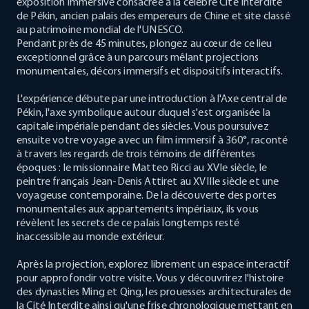
exposition immersive consacrée à la célèbre Cité Interdite
de Pékin, ancien palais des empereurs de Chine et site classé
au patrimoine mondial de l'UNESCO.
Pendant près de 45 minutes, plongez au cœur de ce lieu
exceptionnel grâce à un parcours mêlant projections
monumentales, décors immersifs et dispositifs interactifs.
L'expérience débute par une introduction à l'Axe central de
Pékin, l'axe symbolique autour duquel s'est organisée la
capitale impériale pendant des siècles. Vous poursuivez
ensuite votre voyage avec un film immersif à 360°, raconté
à travers les regards de trois témoins de différentes
époques : le missionnaire Matteo Ricci au XVIe siècle, le
peintre français Jean-Denis Attiret au XVIIIe siècle et une
voyageuse contemporaine. De la découverte des portes
monumentales aux appartements impériaux, ils vous
révèlent les secrets de ce palais longtemps resté
inaccessible au monde extérieur.
Après la projection, explorez librement un espace interactif
pour approfondir votre visite. Vous y découvrirez l'histoire
des dynasties Ming et Qing, les prouesses architecturales de
la Cité Interdite ainsi qu'une frise chronologique mettant en