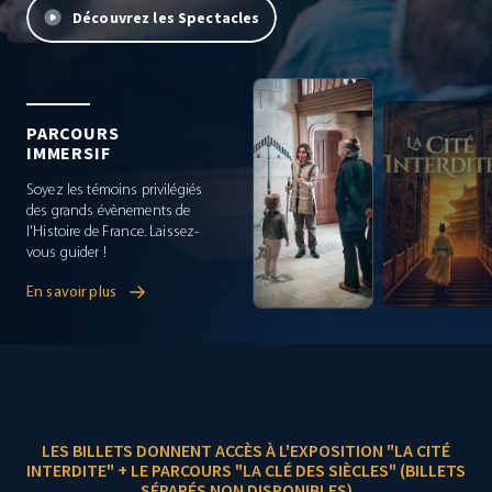
Découvrez les Spectacles
Parcours
immersif
[Evénement]-
PARCOURS
La Cité
IMMERSIF
Interdite
chinoise
Soyez les témoins privilégiés
des grands évènements de
l'Histoire de France. Laissez-
vous guider !
En savoir plus
En savoir plus
LES BILLETS DONNENT ACCÈS À L'EXPOSITION "LA CITÉ
INTERDITE" + LE PARCOURS "LA CLÉ DES SIÈCLES" (BILLETS
SÉPARÉS NON DISPONIBLES)