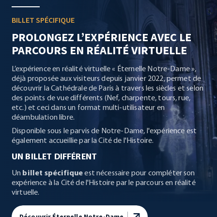
BILLET SPÉCIFIQUE
PROLONGEZ L’EXPÉRIENCE AVEC LE
PARCOURS EN RÉALITÉ VIRTUELLE
L’expérience en réalité virtuelle « Éternelle Notre-Dame »,
déjà proposée aux visiteurs depuis janvier 2022, permet de
découvrir la Cathédrale de Paris à travers les siècles et selon
des points de vue différents (Nef, charpente, tours, rue,
etc.) et ceci dans un format multi-utilisateur en
déambulation libre.
Disponible sous le parvis de Notre-Dame, l'expérience est
également accueillie par la Cité de l'Histoire.
UN BILLET DIFFÉRENT
Un
billet spécifique
est nécessaire pour compléter son
expérience à la Cité de l'Histoire par le parcours en réalité
virtuelle.
Découvrir Éternelle Notre-Dame