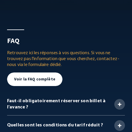
FAQ
Retrouvez ici les réponses à vos questions. Si vous ne
trouvez pas l'information que vous cherchez, contactez-
nous via le formulaire dédié.
Voir la FAQ complète
Faut-il obligatoirement réserver son billet à
l'avance ?
Il est fortement recommandé d'acheter son billet en ligne,
à l'avance.
Quelles sont les conditions du tarif réduit ?